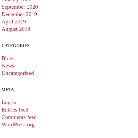
September 2020
December 2019
April 2019
August 2018
CATEGORIES
Blogs
News
Uncategorized
META
Log in
Entries feed
Comments feed
WordPress.org