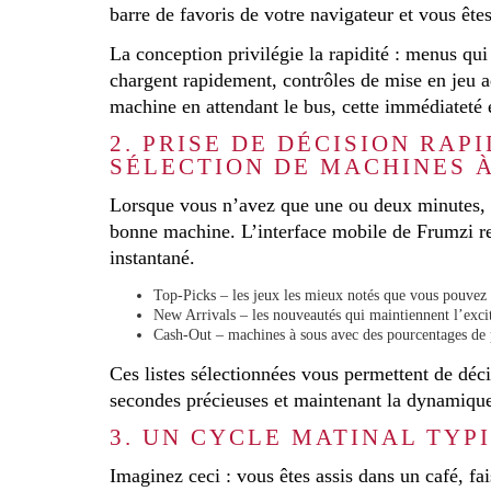
barre de favoris de votre navigateur et vous êtes
La conception privilégie la rapidité : menus qui
chargent rapidement, contrôles de mise en jeu a
machine en attendant le bus, cette immédiateté 
2. PRISE DE DÉCISION RAP
SÉLECTION DE MACHINES 
Lorsque vous n’avez que une ou deux minutes, v
bonne machine. L’interface mobile de Frumzi reg
instantané.
Top‑Picks – les jeux les mieux notés que vous pouvez 
New Arrivals – les nouveautés qui maintiennent l’excit
Cash‑Out – machines à sous avec des pourcentages de p
Ces listes sélectionnées vous permettent de déc
secondes précieuses et maintenant la dynamiqu
3. UN CYCLE MATINAL TYP
Imaginez ceci : vous êtes assis dans un café, fai