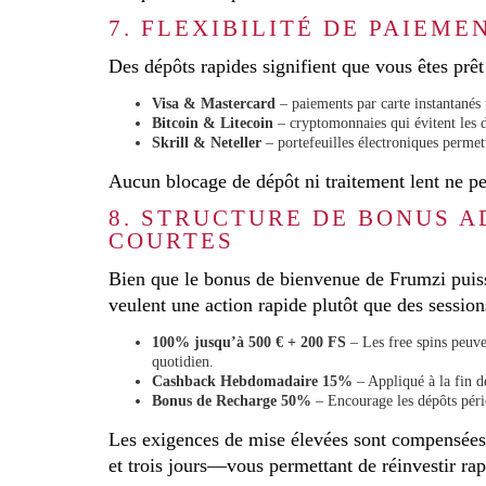
7. FLEXIBILITÉ DE PAIEME
Des dépôts rapides signifient que vous êtes prêt 
Visa & Mastercard
– paiements par carte instantanés 
Bitcoin & Litecoin
– cryptomonnaies qui évitent les dé
Skrill & Neteller
– portefeuilles électroniques permett
Aucun blocage de dépôt ni traitement lent ne pe
8. STRUCTURE DE BONUS A
COURTES
Bien que le bonus de bienvenue de Frumzi puiss
veulent une action rapide plutôt que des sessio
100% jusqu’à 500 € + 200 FS
– Les free spins peuve
quotidien.
Cashback Hebdomadaire 15%
– Appliqué à la fin d
Bonus de Recharge 50%
– Encourage les dépôts pério
Les exigences de mise élevées sont compensées
et trois jours—vous permettant de réinvestir ra