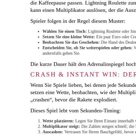
die Kaffeepause passen. Lightning Roulette zu
kann einen Multiplikator auslösen, der die Ausz
Spieler folgen in der Regel diesem Muster:
Wählen Sie einen Tisch:
Lightning Roulette oder Im
Setzen Sie eine kleine Wette:
Ein paar Euro oder Cre
Beobachten Sie das Geschehen:
Die Hand des Dealers
Entscheiden Sie, ob Sie weiterspielen oder gehen:
W
andernfalls gehen Sie.
Die kurze Dauer hält den Adrenalinspiegel hoc
CRASH & INSTANT WIN: DE
Wenn Sie Spiele lieben, bei denen jede Sekun
setzen eine Wette, beobachten, wie der Multiplik
„crashen“, bevor die Rakete explodiert.
Dieses Spiel lebt vom Sekunden-Timing:
Wette platzieren:
Legen Sie Ihren Einsatz innerhalb 
Multiplikator steigt:
Die Zahlen steigen schnell; die
Auscashen:
Vertrauen Sie Ihrem Bauchgefühl, bevor 