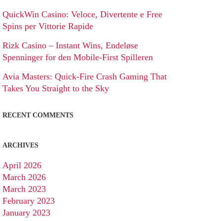
QuickWin Casino: Veloce, Divertente e Free
Spins per Vittorie Rapide
Rizk Casino – Instant Wins, Endeløse
Spenninger for den Mobile‑First Spilleren
Avia Masters: Quick‑Fire Crash Gaming That
Takes You Straight to the Sky
RECENT COMMENTS
ARCHIVES
April 2026
March 2026
March 2023
February 2023
January 2023