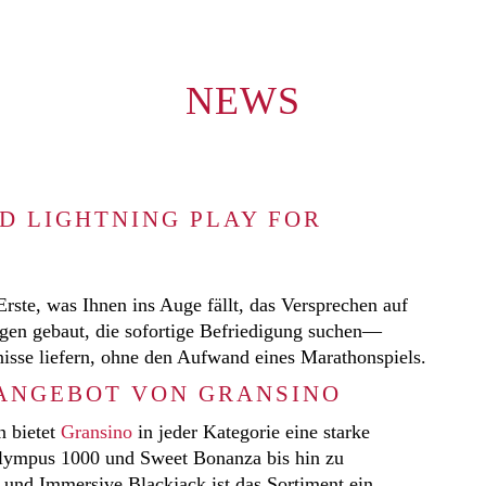
NEWS
D LIGHTNING PLAY FOR
Erste, was Ihnen ins Auge fällt, das Versprechen auf
nigen gebaut, die sofortige Befriedigung suchen—
nisse liefern, ohne den Aufwand eines Marathonspiels.
 ANGEBOT VON GRANSINO
n bietet
Gransino
in jeder Kategorie eine starke
Olympus 1000 und Sweet Bonanza bis hin zu
und Immersive Blackjack ist das Sortiment ein