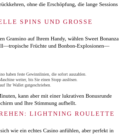
rückkehren, ohne die Erschöpfung, die lange Sessions
LLE SPINS UND GROSSE A
fnen Gransino auf Ihrem Handy, wählen Sweet Bonanza
nall—tropische Früchte und Bonbon-Explosionen—
no haben feste Gewinnlinien, die sofort auszahlen.
aschine weiter, bis Sie einen Stopp auslösen.
uf Ihr Wallet gutgeschrieben.
Minuten, kann aber mit einer lukrativen Bonusrunde
schirm und Ihre Stimmung aufhellt.
REHEN: LIGHTNING ROULETTE
sich wie ein echtes Casino anfühlen, aber perfekt in