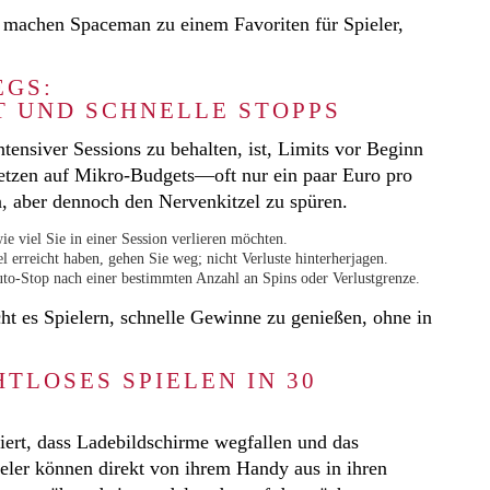
 machen Spaceman zu einem Favoriten für Spieler,
EGS:
 UND SCHNELLE STOPPS
tensiver Sessions zu behalten, ist, Limits vor Beginn
setzen auf Mikro-Budgets—oft nur ein paar Euro pro
, aber dennoch den Nervenkitzel zu spüren.
ie viel Sie in einer Session verlieren möchten.
l erreicht haben, gehen Sie weg; nicht Verluste hinterherjagen.
to‑Stop nach einer bestimmten Anzahl an Spins oder Verlustgrenze.
ht es Spielern, schnelle Gewinne zu genießen, ohne in
TLOSES SPIELEN IN 30
iert, dass Ladebildschirme wegfallen und das
ler können direkt von ihrem Handy aus in ihren