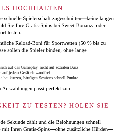
ULS HOCHHALTEN
ie schnelle Spielerschaft zugeschnitten—keine langen
ld Sie Ihre Gratis-Spins bei Sweet Bonanza oder
rt testen.
liche Reload-Boni für Sportwetten (50 % bis zu
e sollen die Spieler binden, ohne lange
sich auf das Gameplay, nicht auf sozialen Buzz.
e auf jedem Gerät einwandfrei.
bei kurzen, häufigen Sessions schnell Punkte.
n Auszahlungen passt perfekt zum
GKEIT ZU TESTEN? HOLEN SIE
jede Sekunde zählt und die Belohnungen schnell
Sie mit Ihren Gratis-Spins—ohne zusätzliche Hürden—