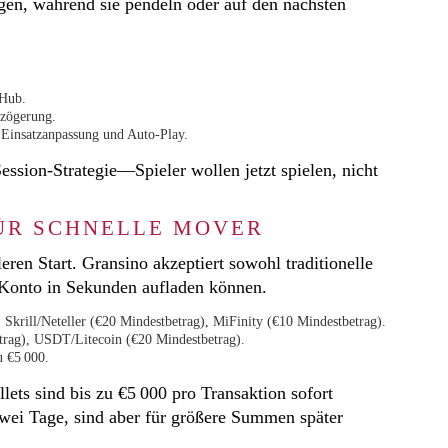
igen, während sie pendeln oder auf den nächsten
-Hub.
zögerung.
Einsatzanpassung und Auto‑Play.
ession-Strategie—Spieler wollen jetzt spielen, nicht
ÜR SCHNELLE MOVER
eren Start. Gransino akzeptiert sowohl traditionelle
r Konto in Sekunden aufladen können.
 Skrill/Neteller (€20 Mindestbetrag), MiFinity (€10 Mindestbetrag).
rag), USDT/Litecoin (€20 Mindestbetrag).
u €5 000.
ts sind bis zu €5 000 pro Transaktion sofort
wei Tage, sind aber für größere Summen später